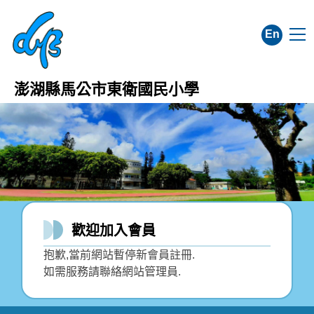
跳
到
En
主
要
內
澎湖縣馬公市東衛國民小學
容
區
歡迎加入會員
抱歉,當前網站暫停新會員註冊.
如需服務請聯絡網站管理員.