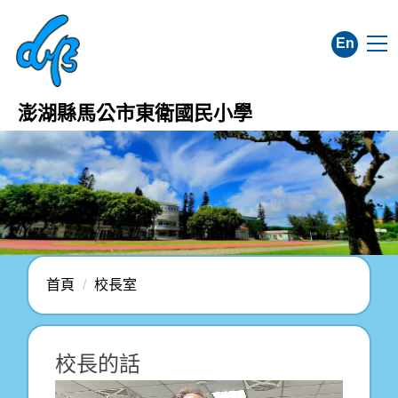
跳
到
En
主
要
內
澎湖縣馬公市東衛國民小學
容
區
首頁
校長室
校長的話