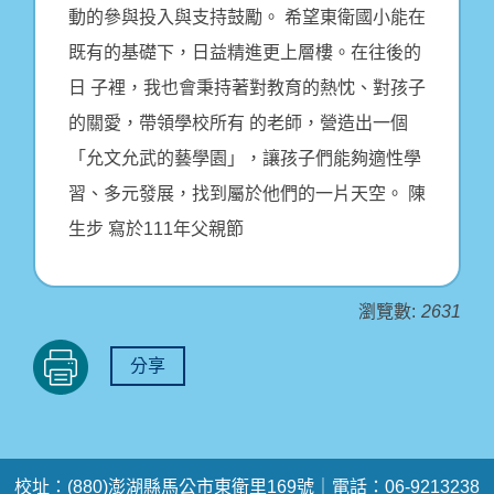
動的參與投入與支持鼓勵。 希望東衛國小能在
既有的基礎下，日益精進更上層樓。在往後的
日 子裡，我也會秉持著對教育的熱忱、對孩子
的關愛，帶領學校所有 的老師，營造出一個
「允文允武的藝學園」，讓孩子們能夠適性學
習、多元發展，找到屬於他們的一片天空。 陳
生步 寫於111年父親節
瀏覽數:
2631
分享
校址：(880)澎湖縣馬公市東衛里169號｜電話：06-9213238